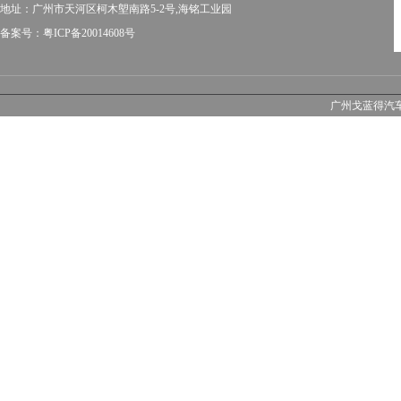
地址：广州市天河区柯木塱南路5-2号,海铭工业园
备案号：粤ICP备20014608号
广州戈蓝得汽