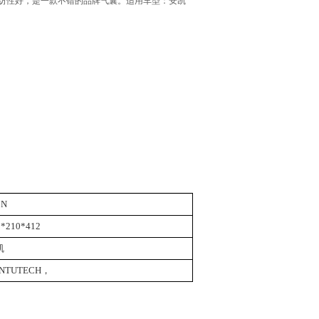
纺性好，是一款不错的品牌气囊。适用车型：安凯
2N
0*210*412
凯
NTUTECH，