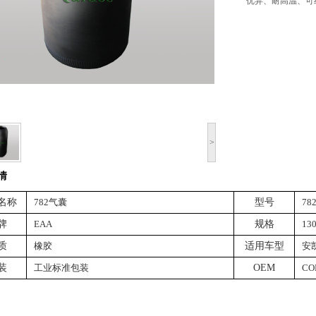
优异、耐高温、可
>
情
名称
782气囊
型号
78
牌
EAA
规格
13
质
橡胶
适用车型
安
装
工业标准包装
OEM
CO