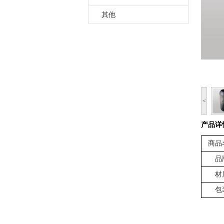
其他
<
产品详
商品
品
材
包